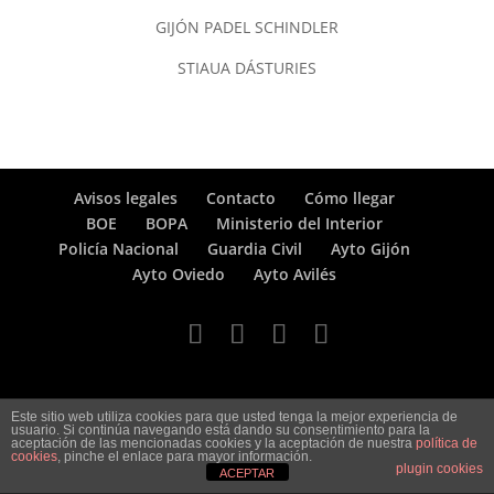
GIJÓN PADEL SCHINDLER
STIAUA DÁSTURIES
Avisos legales
Contacto
Cómo llegar
BOE
BOPA
Ministerio del Interior
Policía Nacional
Guardia Civil
Ayto Gijón
Ayto Oviedo
Ayto Avilés
Este sitio web utiliza cookies para que usted tenga la mejor experiencia de
usuario. Si continúa navegando está dando su consentimiento para la
aceptación de las mencionadas cookies y la aceptación de nuestra
política de
cookies
, pinche el enlace para mayor información.
plugin cookies
ACEPTAR