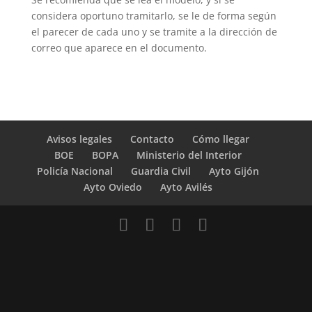
considera oportuno tramitarlo, se le de forma según
el parecer de cada uno y se tramite a la dirección de
correo que aparece en el documento.
Avisos legales
Contacto
Cómo llegar
BOE
BOPA
Ministerio del Interior
Policía Nacional
Guardia Civil
Ayto Gijón
Ayto Oviedo
Ayto Avilés