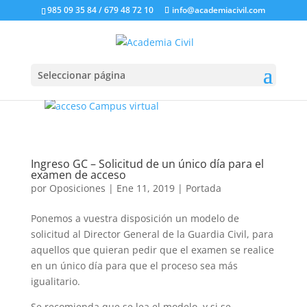
985 09 35 84 / 679 48 72 10
info@academiacivil.com
Seleccionar página
Ingreso GC – Solicitud de un único día para el
examen de acceso
por
Oposiciones
|
Ene 11, 2019
|
Portada
Ponemos a vuestra disposición un modelo de
solicitud al Director General de la Guardia Civil, para
aquellos que quieran pedir que el examen se realice
en un único día para que el proceso sea más
igualitario.
Se recomienda que se lea el modelo, y si se