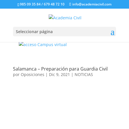
985 09 35 84 / 679 48 72 10
info@academiacivil.com
Seleccionar página
Salamanca – Preparación para Guardia Civil
por
Oposiciones
|
Dic 9, 2021
|
NOTICIAS
¿Quieres prepararte para Guardia
Civil en Salamanca?
Profesores especializados y cualificados