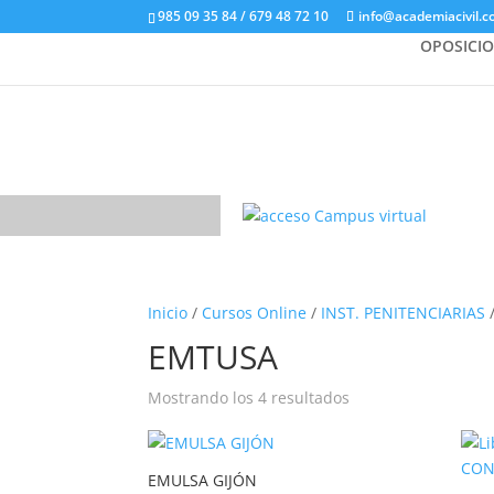
985 09 35 84 / 679 48 72 10
info@academiacivil.
OPOSICI
Inicio
/
Cursos Online
/
INST. PENITENCIARIAS
EMTUSA
Mostrando los 4 resultados
EMULSA GIJÓN