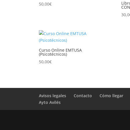
Libr
50,00
€
CON
30,0
Curso Online EMTUSA
(Psicotécnicos)
50,00
€
Avisos legales
Contacto
Cómo llegar
Ayto Avilés