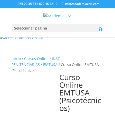
985 09 35 84 / 679 48 72 10
info@academiacivil.com
Seleccionar página
Inicio
/
Cursos Online
/
INST.
PENITENCIARIAS
/
EMTUSA
/ Curso Online EMTUSA
(Psicotécnicos)
Curso
Online
EMTUSA
(Psicotécnic
os)