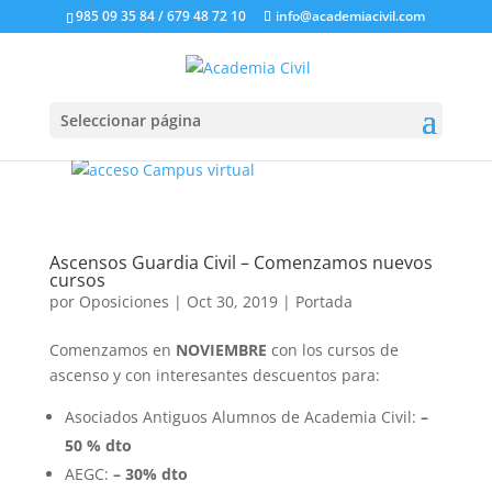
985 09 35 84 / 679 48 72 10
info@academiacivil.com
Seleccionar página
Ascensos Guardia Civil – Comenzamos nuevos
cursos
por
Oposiciones
|
Oct 30, 2019
|
Portada
Comenzamos en
NOVIEMBRE
con los cursos de
ascenso y con interesantes descuentos para:
Asociados Antiguos Alumnos de Academia Civil:
–
50 %
dto
AEGC:
–
30%
dto