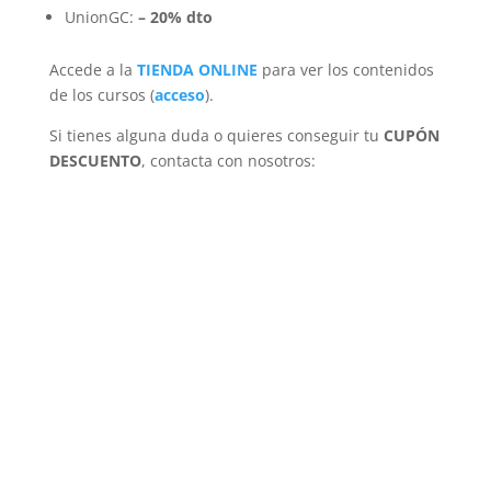
UnionGC:
–
20%
dto
Accede a la
TIENDA ONLINE
para ver los contenidos
de los cursos (
acceso
).
Si tienes alguna duda o quieres conseguir tu
CUPÓN
DESCUENTO
, contacta con nosotros:
OPOSICIONES
Policía Nacional
Guardia Civil
Policía Local
Bomberos