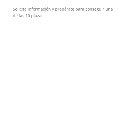
Solicita información y prepárate para conseguir una
de las 10 plazas.
OPOSICIONES
Policía Nacional
Guardia Civil
Policía Local
Bomberos
Instituciones Penitenciarias
Cursos PRESENCIALES