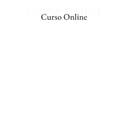
CAMPUS VIRTUAL
Curso Online
Te informamos de las
CONVOCATORIAS de
Policía Local
Matricúlate en nuestro CURSO ONLINE PARA LA
PREPARACIÓN DEL ACCESO A POLICÍA LOCAL y te
mantendremos
informado de las
CONVOCATORIAS
,
BASES, PLAZOS DE INSTANCIAS
…
que se vayan produciendo y, especialmente, de
aquellas plazas que más te interesan.
Sólo tienes que decirnos a través de qué medio